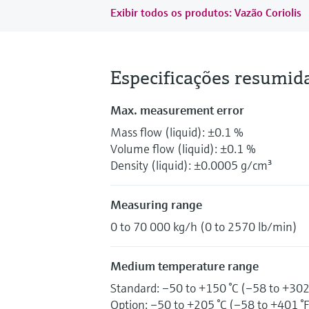
Exibir todos os produtos: Vazão Coriolis
Especificações resumid
Max. measurement error
Mass flow (liquid): ±0.1 %
Volume flow (liquid): ±0.1 %
Density (liquid): ±0.0005 g/cm³
Measuring range
0 to 70 000 kg/h (0 to 2570 lb/min)
Medium temperature range
Standard: –50 to +150 °C (–58 to +302
Option: –50 to +205 °C (–58 to +401 °