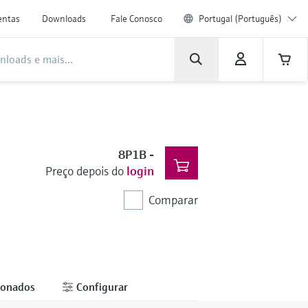
entas
Downloads
Fale Conosco
Portugal (Português)
8P1B
-
Preço depois do
login
Comparar
ionados
Configurar