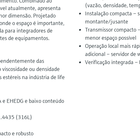
timento. Combinado ao
(vazão, densidade, tem
ível atualmente, apresenta
Instalação compacta – s
or dimensão. Projetado
montante/jusante
 onde o espaço é importante,
Transmissor compacto –
a para integradores de
menor espaço possível
antes de equipamentos.
Operação local mais rá
adicional – servidor de
ependentemente das
Verificação integrada –
mo viscosidade ou densidade
estéreis na indústria de life
 e EHEDG e baixo conteúdo
1.4435 (316L)
pacto e robusto