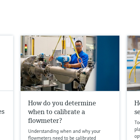
How do you determine
H
es
when to calibrate a
se
flowmeter?
To
pl
Understanding when and why your
op
flowmeters need to be calibrated