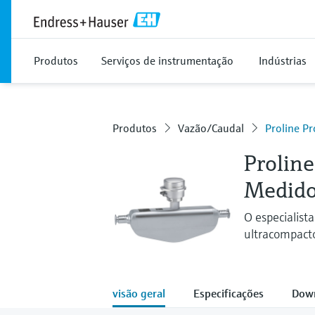
Produtos
Serviços de instrumentação
Indústrias
Produtos
Vazão/Caudal
Proline P
Prolin
Medidor
O especialist
ultracompact
visão geral
Especificações
Dow