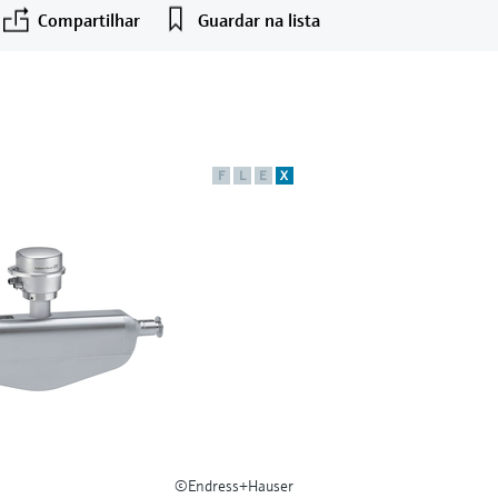
Compartilhar
Guardar na lista
F
L
E
X
©Endress+Hauser