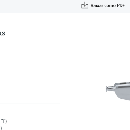
Baixar como PDF
as
 °F)
F)