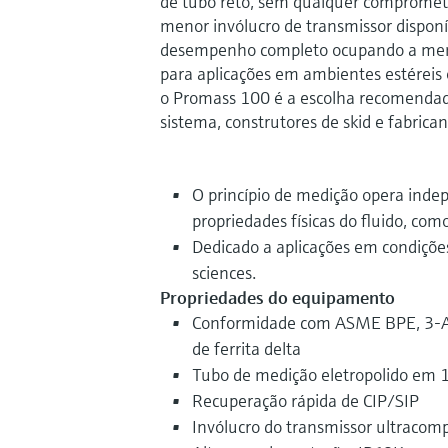
de tubo reto, sem qualquer comprome
menor invólucro de transmissor dispon
desempenho completo ocupando a men
para aplicações em ambientes estéreis
o Promass 100 é a escolha recomendad
sistema, construtores de skid e fabric
O princípio de medição opera ind
propriedades físicas do fluido, co
Dedicado a aplicações em condições 
sciences.
Propriedades do equipamento
Conformidade com ASME BPE, 3-A
de ferrita delta
Tubo de medição eletropolido em 
Recuperação rápida de CIP/SIP
Invólucro do transmissor ultracom