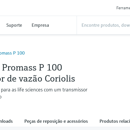
Ferram
Suporte
Empresa
romass P 100
e Promass P 100
 de vazão Coriolis
a para as life sciences com um transmissor
o
nloads
Peças de reposição e acessórios
Produtos relac