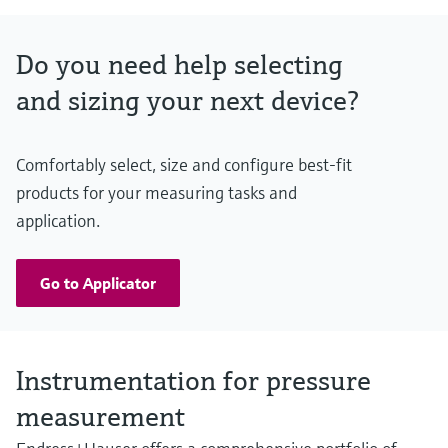
Material process membrane
316L
Do you need help selecting
Measuring cell
100 mbar...40 bar
and sizing your next device?
(1.5 psi...600 psi)
Comfortably select, size and configure best-fit
products for your measuring tasks and
application.
Go to Applicator
Instrumentation for pressure
measurement