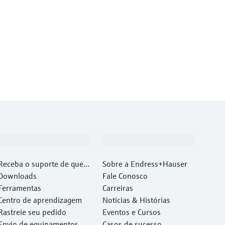
Suporte
Empresa
Receba o suporte de que v
Sobre a Endress+Hauser
ocê precisa, rapidamente!
Downloads
Fale Conosco
Ferramentas
Carreiras
Centro de aprendizagem
Notícias & Histórias
Rastreie seu pedido
Eventos e Cursos
Envio de equipamentos
Casos de sucesso