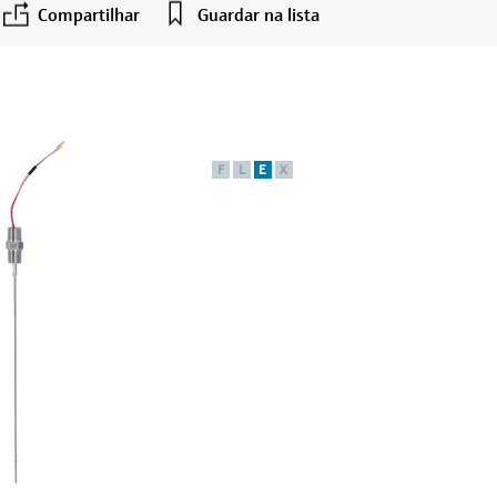
Compartilhar
Guardar na lista
F
L
E
X