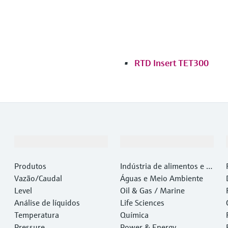
RTD Insert TET300
Produtos e serviços
Indústrias
Produtos
Indústria de alimentos e b
Vazão/Caudal
ebidas
Águas e Meio Ambiente
Level
Oil & Gas / Marine
Análise de líquidos
Life Sciences
Temperatura
Química
Pressure
Power & Energy