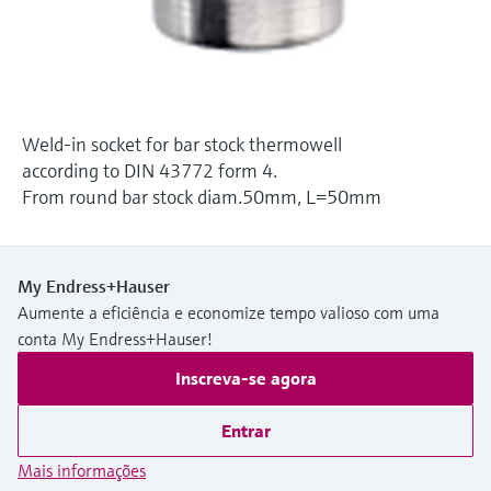
Medição de nível com pressão
do processo para tomada de
Tecnologia Memosens
Device Viewer
decisões
Comprar tudo
Find product-specific information and
Comprar tudo
documentation
Weld-in socket for bar stock thermowell
Spare parts finder
according to DIN 43772 form 4.
Find spare parts by product root, order code,
From round bar stock diam.50mm, L=50mm
or serial number
My Endress+Hauser
Aumente a eficiência e economize tempo valioso com uma
conta My Endress+Hauser!
Inscreva-se agora
Entrar
Mais informações