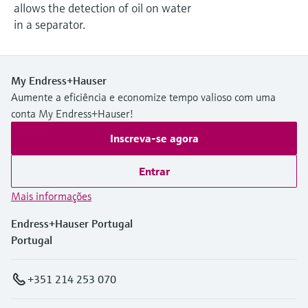
Medição de nível com pressão
allows the detection of oil on water
do processo para tomada de
Tecnologia Memosens
in a separator.
Device Viewer
decisões
Comprar tudo
Find product-specific information and
Comprar tudo
documentation
My Endress+Hauser
Spare parts finder
Aumente a eficiência e economize tempo valioso com uma
Find spare parts by product root, order code,
conta My Endress+Hauser!
or serial number
Inscreva-se agora
Entrar
Mais informações
Endress+Hauser Portugal
Portugal
+351 214 253 070