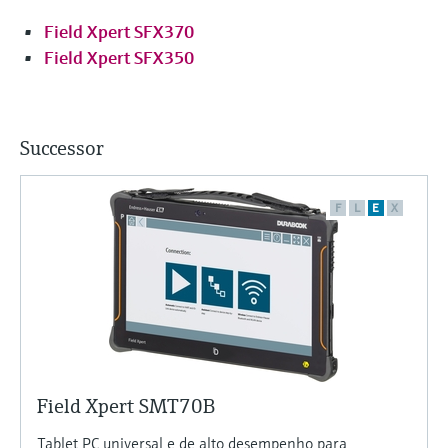
Field Xpert SFX370
Field Xpert SFX350
Successor
F
L
E
X
Field Xpert SMT70B
Tablet PC universal e de alto desempenho para