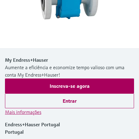
Medição de nível com pressão
do processo para tomada de
Tecnologia Memosens
Device Viewer
decisões
Comprar tudo
Find product-specific information and
Comprar tudo
documentation
Spare parts finder
Find spare parts by product root, order code,
or serial number
My Endress+Hauser
Aumente a eficiência e economize tempo valioso com uma
conta My Endress+Hauser!
Inscreva-se agora
Entrar
Mais informações
Endress+Hauser Portugal
Portugal