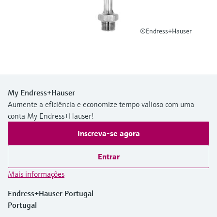
Medição de nível com pressão
do processo para tomada de
Tecnologia Memosens
Device Viewer
decisões
Comprar tudo
©Endress+Hauser
Find product-specific information and
Comprar tudo
documentation
Spare parts finder
Find spare parts by product root, order code,
or serial number
My Endress+Hauser
Aumente a eficiência e economize tempo valioso com uma
conta My Endress+Hauser!
Inscreva-se agora
Entrar
Mais informações
Endress+Hauser Portugal
Portugal