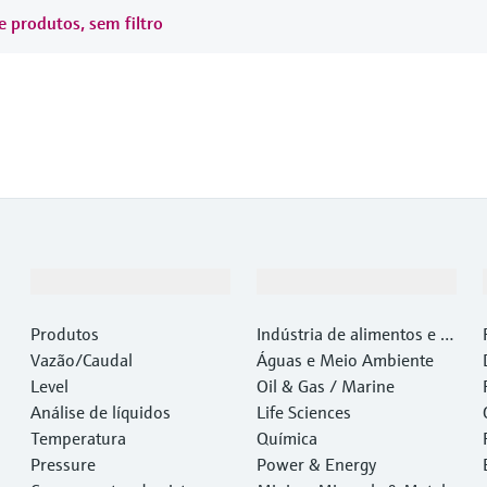
e produtos, sem filtro
Produtos e serviços
Indústrias
Produtos
Indústria de alimentos e b
Vazão/Caudal
ebidas
Águas e Meio Ambiente
Level
Oil & Gas / Marine
Análise de líquidos
Life Sciences
Temperatura
Química
Pressure
Power & Energy