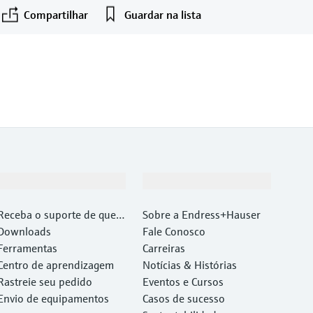
Compartilhar
Guardar na lista
©Endress+Hauser
F
L
E
X
Suporte
Empresa
Receba o suporte de que v
Sobre a Endress+Hauser
ocê precisa, rapidamente!
Downloads
Fale Conosco
Ferramentas
Carreiras
Centro de aprendizagem
Notícias & Histórias
Rastreie seu pedido
Eventos e Cursos
Envio de equipamentos
Casos de sucesso