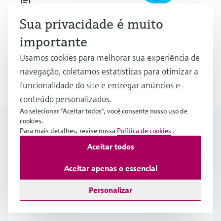
Sua privacidade é muito
Princípio de medição de vazão Coriolis
importante
Usamos cookies para melhorar sua experiência de
Múltiplos setores
navegação, coletamos estatísticas para otimizar a
funcionalidade do site e entregar anúncios e
conteúdo personalizados.
Ao selecionar "Aceitar todos", você consente nosso uso de
Eventos e treinamento
cookies.
Para mais detalhes, revise nossa
Política de cookies
.
Aceitar todos
Treinamentos
Aceitar apenas o essencial
Certified Basic PROFINET Technology
Personalizar
15.09.2026 - 16.09.2026
07:30 - 15:30 WEST