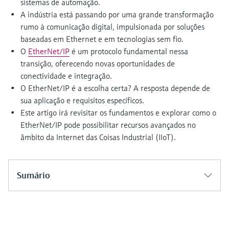
sistemas de automação.
Medição de nível com pressão
do processo para tomada de
A indústria está passando por uma grande transformação
Tecnologia Memosens
Device Viewer
decisões
rumo à comunicação digital, impulsionada por soluções
Comprar tudo
Find product-specific information and
baseadas em Ethernet e em tecnologias sem fio.
Comprar tudo
documentation
O
EtherNet/IP
é um protocolo fundamental nessa
transição, oferecendo novas oportunidades de
Spare parts finder
conectividade e integração.
Find spare parts by product root, order code,
O EtherNet/IP é a escolha certa? A resposta depende de
or serial number
sua aplicação e requisitos específicos.
Este artigo irá revisitar os fundamentos e explorar como o
EtherNet/IP pode possibilitar recursos avançados no
âmbito da Internet das Coisas Industrial (IIoT).
Sumário