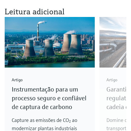
Leitura adicional
Artigo
Artigo
Instrumentação para um
Garantir
processo seguro e confiável
regulató
de captura de carbono
cadeia d
Capture as emissões de CO₂ ao
Domine o 
modernizar plantas industriais
transporte 