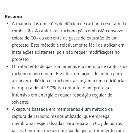
Medição de nível com pressão
do processo para tomada de
Tecnologia Memosens
Device Viewer
decisões
Resumo
Comprar tudo
Find product-specific information and
A maioria das emissões de dióxido de carbono resultam da
Comprar tudo
documentation
combustão. A captura de carbono pós-combustão envolve a
coleta de CO₂ da corrente de gases de exaustão de um
Spare parts finder
processo. Este método é relativamente fácil de aplicar em
Find spare parts by product root, order code,
instalações existentes, pois não requer modificações no
or serial number
processo.
O tratamento de gás com aminas é o método de captura de
carbono mais comum. Ele utiliza soluções de amina para
absorver o dióxido de carbono, alcançando uma eficiência
de captura de até 90%. No entanto, é um processo
intensivo em energia e requer reposição regular do
solvente.
A captura baseada em membranas é um método de
captura de carbono menos utilizado, que emprega
membranas especializadas para separar o CO₂ de outros
gases. Consome menos energia do que o tratamento com