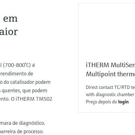
a em
aior
iTHERM MultiSen
al (700-800°C) é
o rendimento de
Multipoint ther
to do catalisador podem
Direct contact TC/RTD t
os quentes, que podem
with diagnostic chamber 
amento. O iTHERM TMS02
Preço depois do
login
âmara de diagnóstico.
rreira de processo.