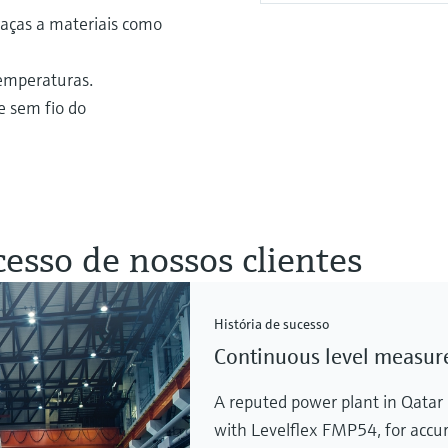
raças a materiais como
temperaturas.
e sem fio do
cesso de nossos clientes
História de sucesso
Continuous level measur
A reputed power plant in Qatar r
with Levelflex FMP54, for accu