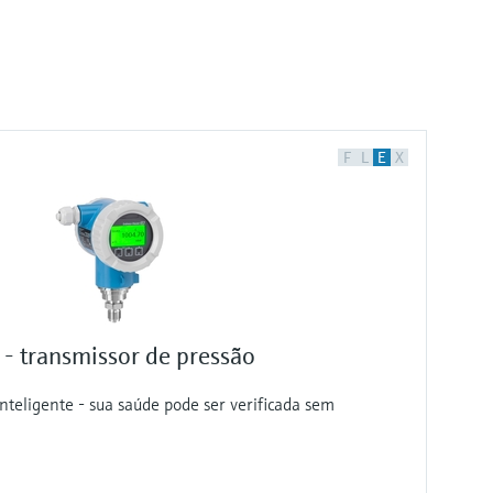
F
L
E
X
 transmissor de pressão
nteligente - sua saúde pode ser verificada sem