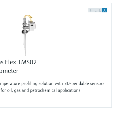
F
L
E
X
s Flex TMS02
mometer
emperature profiling solution with 3D-bendable sensors
for oil, gas and petrochemical applications